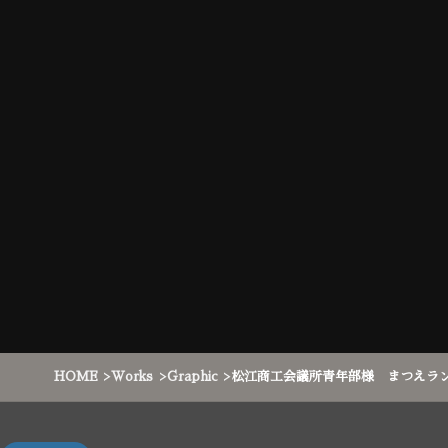
HOME
Works
Graphic
松江商工会議所青年部様 まつえラ