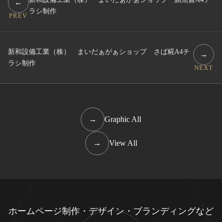
←
ラシ制作
PREV
新和設備工業（株） まいだぁがぁショップ さば糀A4チ
→
ラシ制作
NEXT
→
Graphic All
→
View All
ホームページ制作・デザイン・ブランディングなど