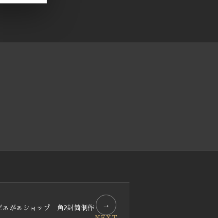
→
だぁがぁショップ 角2封筒制作
NEXT