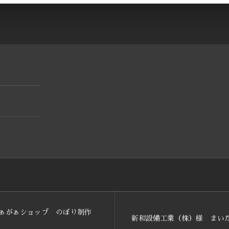
ぁがぁショップ のぼり制作
新和設備工業（株）様 まい