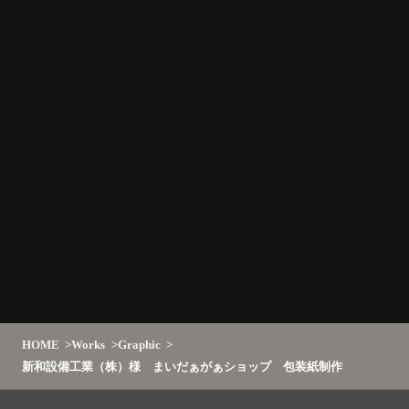
HOME
Works
Graphic
新和設備工業（株）様 まいだぁがぁショップ 包装紙制作