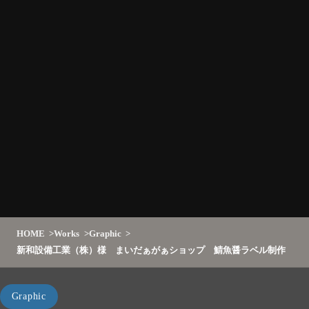
HOME
Works
Graphic
新和設備工業（株）様 まいだぁがぁショップ 鯖魚醤ラベル制作
Graphic