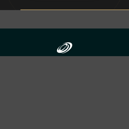
ADDRESS
合資会社ブレス
〒690-0056 島根県松江市雑賀町8-18-203
TEL：
050-1792-1077
営業時間：10:00〜18:00／定休日：土・日・祝日