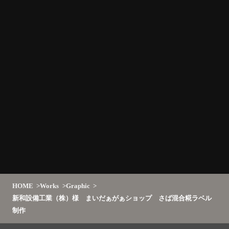
HOME
Works
Graphic
新和設備工業（株）様 まいだぁがぁショップ さば混合糀ラベル
制作