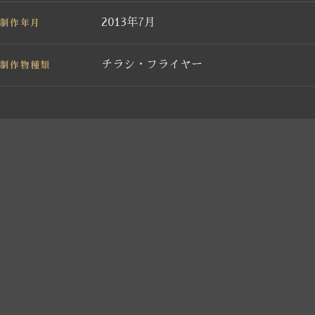
制作年月
2013年7月
制作物種類
チラシ・フライヤー
←
キッチンおおはし様 名刺制作
PREV