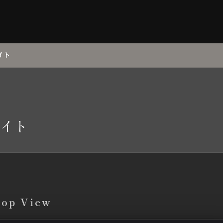
イト
イト
top View