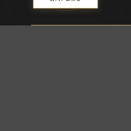
ADDRESS
合資会社ブレス
〒690-0056 島根県松江市雑賀町8-18-203
TEL：
050-1792-1077