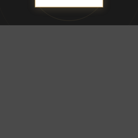
ADDRESS
合資会社ブレス
〒690-0056 島根県松江市雑賀町8-18-203
TEL：
050-1792-1077
営業時間：10:00〜18:00／定休日：土・日・祝日