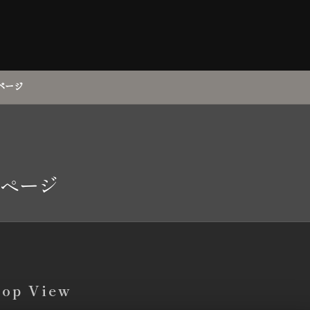
ページ
ページ
top View