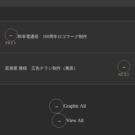
←
和幸電通様 100周年ロゴマーク制作
PREV
→
居酒屋 雅様 広告チラシ制作（裏面）
NEXT
→
Graphic All
→
View All