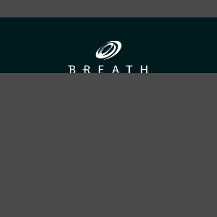
ADDRESS
合資会社ブレス
〒690-0056 島根県松江市雑賀町8-18-203
TEL：
050-1792-1077
営業時間：10:00〜18:00／定休日：土・日・祝日
PAGE LINK
Service