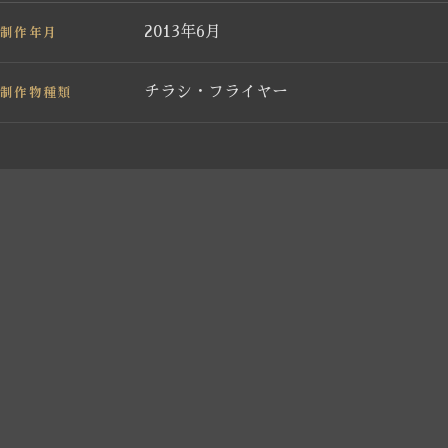
制作年月
2013年6月
制作物種類
チラシ・フライヤー
←
美容室ど〜る様 看板シート制
PREV