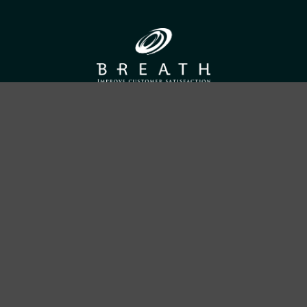
ADDRESS
合資会社ブレス
〒690-0056 島根県松江市雑賀町8-18-203
TEL：
050-1792-1077
営業時間：10:00〜18:00／定休日：土・日・祝日
PAGE LINK
Service
Creative