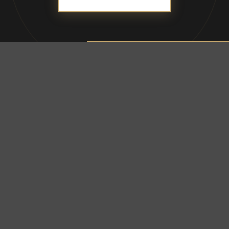
ADDRESS
合資会社ブレス
〒690-0056 島根県松江市雑賀町8-18-203
TEL：
050-1792-1077
営業時間：10:00〜18:00／定休日：土・日・祝日